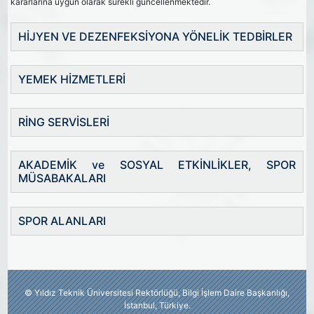
kararlarına uygun olarak sürekli güncellenmektedir.
HİJYEN VE DEZENFEKSİYONA YÖNELİK TEDBİRLER
YEMEK HİZMETLERİ
RİNG SERVİSLERİ
AKADEMİK ve SOSYAL ETKİNLİKLER, SPOR
MÜSABAKALARI
SPOR ALANLARI
© Yıldız Teknik Üniversitesi Rektörlüğü, Bilgi İşlem Daire Başkanlığı,
İstanbul, Türkiye.